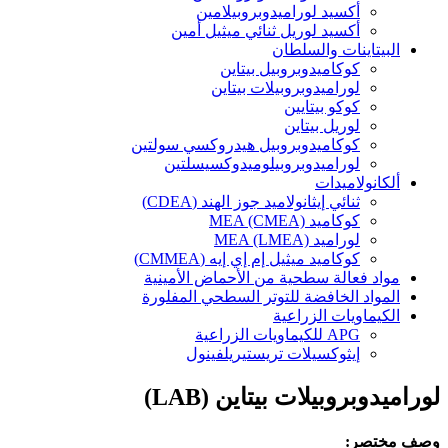
أكسيد لوراميدوبروبيلامين
أكسيد لوريل ثنائي ميثيل أمين
البيتاينات والسلطان
كوكاميدوبروبيل بيتاين
لوراميدوبروبيلات بيتاين
كوكو بيتايين
لوريل بيتاين
كوكاميدوبروبيل هيدروكسي سولتين
لوراميدوبروبيلوميدوكسيسلتين
ألكانولاميدات
ثنائي إيثانولاميد جوز الهند (CDEA)
كوكاميد MEA (CMEA)
لوراميد MEA (LMEA)
كوكاميد ميثيل إم إي إيه (CMMEA)
مواد فعالة سطحية من الأحماض الأمينية
المواد الخافضة للتوتر السطحي المفلورة
الكيماويات الزراعية
APG للكيماويات الزراعية
إيثوكسيلات تريستيريلفينول
لوراميدوبروبيلات بيتاين (LAB)
وصف مختصر: