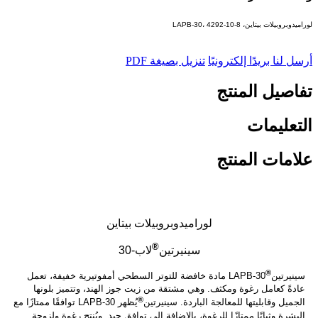
لوراميدوبروبيلات بيتاين، LAPB-30، 4292-10-8
أرسل لنا بريدًا إلكترونيًا
تنزيل بصيغة PDF
تفاصيل المنتج
التعليمات
علامات المنتج
لوراميدوبروبيلات بيتاين
®
سينيرتين
لاب-30
®
سينيرتين
LAPB-30 مادة خافضة للتوتر السطحي أمفوتيرية خفيفة، تعمل
عادةً كعامل رغوة ومكثف. وهي مشتقة من زيت جوز الهند، وتتميز بلونها
®
الجميل وقابليتها للمعالجة الباردة. سينيرتين
يُظهر LAPB-30 توافقًا ممتازًا مع
البشرة وثباتًا ممتازًا للرغوة، بالإضافة إلى توافق جيد. ويُنتج رغوة ولزوجة