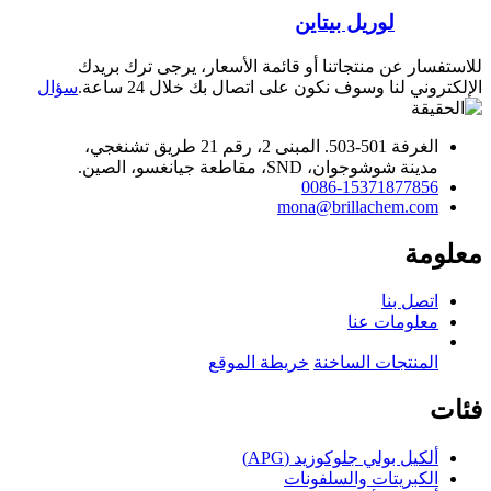
لوريل بيتاين
للاستفسار عن منتجاتنا أو قائمة الأسعار، يرجى ترك بريدك
الإلكتروني لنا وسوف نكون على اتصال بك خلال 24 ساعة.
سؤال
الغرفة 501-503. المبنى 2، رقم 21 طريق تشنغجي،
مدينة شوشوجوان، SND، مقاطعة جيانغسو، الصين.
0086-15371877856
mona@brillachem.com
معلومة
اتصل بنا
معلومات عنا
المنتجات الساخنة
خريطة الموقع
فئات
ألكيل بولي جلوكوزيد (APG)
الكبريتات والسلفونات