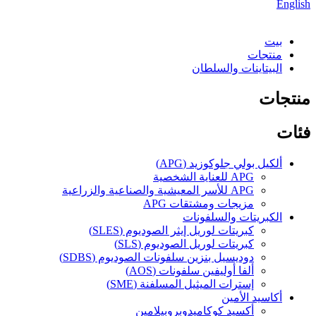
English
بيت
منتجات
البيتاينات والسلطان
منتجات
فئات
ألكيل بولي جلوكوزيد (APG)
APG للعناية الشخصية
APG للأسر المعيشية والصناعية والزراعية
مزيجات ومشتقات APG
الكبريتات والسلفونات
كبريتات لوريل إيثر الصوديوم (SLES)
كبريتات لوريل الصوديوم (SLS)
دوديسيل بنزين سلفونات الصوديوم (SDBS)
ألفا أوليفين سلفونات (AOS)
إسترات الميثيل المسلفنة (SME)
أكاسيد الأمين
أكسيد كوكاميدوبروبيلامين