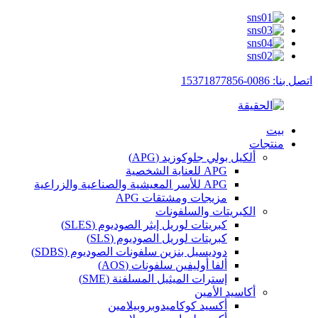
اتصل بنا: 0086-15371877856
بيت
منتجات
ألكيل بولي جلوكوزيد (APG)
APG للعناية الشخصية
APG للأسر المعيشية والصناعية والزراعية
مزيجات ومشتقات APG
الكبريتات والسلفونات
كبريتات لوريل إيثر الصوديوم (SLES)
كبريتات لوريل الصوديوم (SLS)
دوديسيل بنزين سلفونات الصوديوم (SDBS)
ألفا أوليفين سلفونات (AOS)
إسترات الميثيل المسلفنة (SME)
أكاسيد الأمين
أكسيد كوكاميدوبروبيلامين