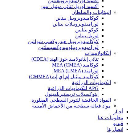
أكسيد لوراميدوبروبيلامين
أكسيد لوريل ثنائي ميثيل أمين
البيتاينات والسلطان
كوكاميدوبروبيل بيتاين
لوراميدوبروبيلات بيتاين
كوكو بيتايين
لوريل بيتاين
كوكاميدوبروبيل هيدروكسي سولتين
لوراميدوبروبيلوميدوكسيسلتين
ألكانولاميدات
ثنائي إيثانولاميد جوز الهند (CDEA)
كوكاميد MEA (CMEA)
لوراميد MEA (LMEA)
كوكاميد ميثيل إم إي إيه (CMMEA)
الكيماويات الزراعية
APG للكيماويات الزراعية
إيثوكسيلات تريستيريلفينول
المواد الخافضة للتوتر السطحي المفلورة
مواد فعالة سطحية من الأحماض الأمينية
أخبار
معلومات عنا
فيديو
اتصل بنا