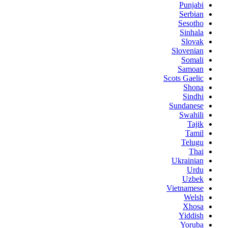
Punjabi
Serbian
Sesotho
Sinhala
Slovak
Slovenian
Somali
Samoan
Scots Gaelic
Shona
Sindhi
Sundanese
Swahili
Tajik
Tamil
Telugu
Thai
Ukrainian
Urdu
Uzbek
Vietnamese
Welsh
Xhosa
Yiddish
Yoruba