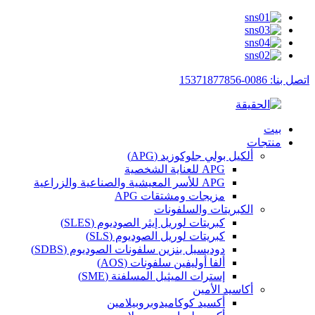
اتصل بنا: 0086-15371877856
بيت
منتجات
ألكيل بولي جلوكوزيد (APG)
APG للعناية الشخصية
APG للأسر المعيشية والصناعية والزراعية
مزيجات ومشتقات APG
الكبريتات والسلفونات
كبريتات لوريل إيثر الصوديوم (SLES)
كبريتات لوريل الصوديوم (SLS)
دوديسيل بنزين سلفونات الصوديوم (SDBS)
ألفا أوليفين سلفونات (AOS)
إسترات الميثيل المسلفنة (SME)
أكاسيد الأمين
أكسيد كوكاميدوبروبيلامين