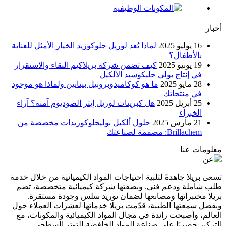
أخبار
16 يوليو 2025
لماذا يُعد لوريل جلوكوزيد الخيار الأمثل للعناية
بالأطفال؟
19 يونيو 2025
كيف تضمن شركة بريلاكيم النقاء والاستقرار
في إنتاج بولي جليكوسيد الألكيل
28 مايو 2025
ما هو كوكاميدوبروبيل بيتايين ولماذا هو موجود
في منتجاتك
25 أبريل 2025
هل كبريتات لوريل إيثر الصوديوم آمنة؟ آراء
الخبراء
21 مارس 2025
حلول ألكيل بوليجلوكوزيدات مخصصة من
Brillachem: مصممة لصناعتك
معلومات عنا
تسعى بريلا جاهدةً لتلبية احتياجات المواد الكيميائية من خلال خدمة
طلب شاملة ودعم فني. وبصفتها شركة كيميائية متخصصة، تضم
بريلا مختبراتها ومصانعها لضمان توريد سلس وجودة مستقرة.
وبفضل سمعتها الطيبة، قدّمت بريلا خدماتها لعشرات العملاء حول
العالم، وأصبحت رائدة في مجال المواد الكيميائية والمكونات، مع
التركيز حصريًا على صناعة المواد الخافضة للتوتر السطحي.