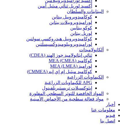
أكسيد لوراميدوبروبيلامين
أكسيد لوريل ثنائي ميثيل أمين
البيتاينات والسلطان
كوكاميدوبروبيل بيتاين
لوراميدوبروبيلات بيتاين
كوكو بيتايين
لوريل بيتاين
كوكاميدوبروبيل هيدروكسي سولتين
لوراميدوبروبيلوميدوكسيسلتين
ألكانولاميدات
ثنائي إيثانولاميد جوز الهند (CDEA)
كوكاميد MEA (CMEA)
لوراميد MEA (LMEA)
كوكاميد ميثيل إم إي إيه (CMMEA)
الكيماويات الزراعية
APG للكيماويات الزراعية
إيثوكسيلات تريستيريلفينول
المواد الخافضة للتوتر السطحي المفلورة
مواد فعالة سطحية من الأحماض الأمينية
أخبار
معلومات عنا
فيديو
اتصل بنا