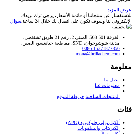
عرض المزيد
للاستفسار عن منتجاتنا أو قائمة الأسعار، يرجى ترك بريدك
الإلكتروني لنا وسوف نكون على اتصال بك خلال 24 ساعة.
سؤال
الغرفة 501-503. المبنى 2، رقم 21 طريق تشنغجي،
مدينة شوشوجوان، SND، مقاطعة جيانغسو، الصين.
0086-15371877856
mona@brillachem.com
معلومة
اتصل بنا
معلومات عنا
المنتجات الساخنة
خريطة الموقع
فئات
ألكيل بولي جلوكوزيد (APG)
الكبريتات والسلفونات
أكاسيد الأمين